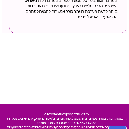
צימרים shiran פורטל נופש חופשה בצימרים ווילות בישראל
הצימרים הכי מומלצים בארץ כנסו עכשיו והזמינו את הטוב
ביותר לדעת מערכת האתר כולל אפשרות להגעה למתחם
הנופש עי וויז או גוגל מפות
All contents copyright © 2026
התמונות והמידע באתר צימרים shiran מוגן בזכויות יוצרים חל איסור להעתיק או להשתמש בכל דרך
שהיא ללא אישור בכתב מהנהלת צימרים shiran
כל האמור באתר צימרים shiran הינו המלצה בלבד. כל העושה שימוש באתר צימרים shiran עושה