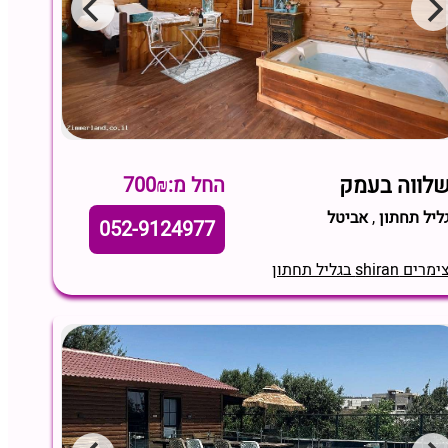
לווה בעמק
החל מ:700₪
ליל תחתון
,
אביטל
052-9124977
מרים shiran בגליל תחתון