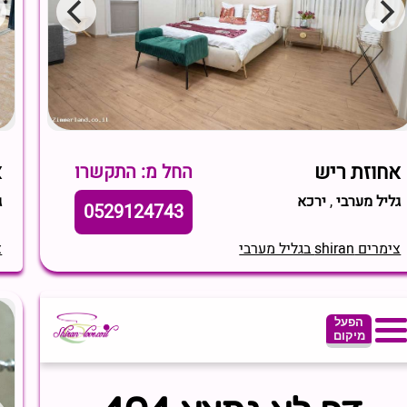
אחוזת ריש
א
החל מ: התקשרו
גליל מערבי
,
ירכא
ג
0529124743
צימרים shiran בגליל מערבי
צי