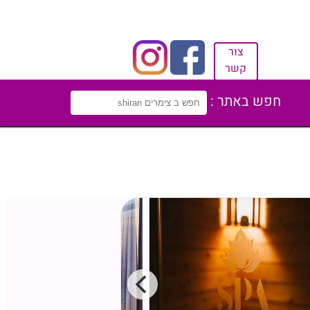
צור
קשר
חפש באתר :