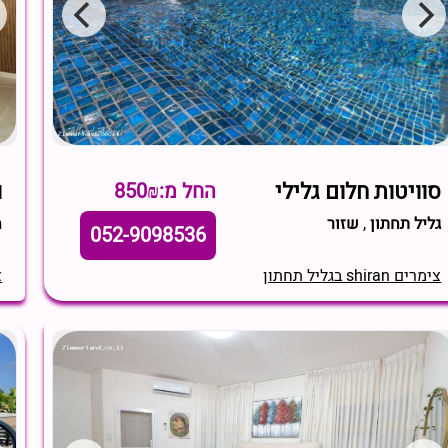
סוויטות חלום גלילי
ו
החל מ:850₪
גליל תחתון
,
שזור
ח
052-9098536
צימרים shiran בגליל תחתון
צי