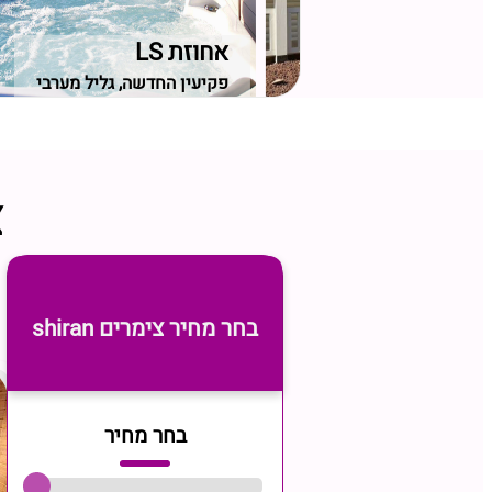
ה
אחוזת LS
, גליל עליון
פקיעין החדשה, גליל מערבי
צ
בחר מחיר צימרים shiran
בחר מחיר