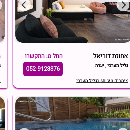
אחוזת דוריאל
מ
החל מ: התקשרו
גליל מערבי
,
יערה
ג
052-9123876
צימרים shiran בגליל מערבי
צי