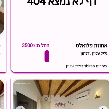
אחוזת פלואלס
ס
החל מ:3500₪
גליל עליון
,
דלתון
ח
צימרים shiran בגליל עליון
צי