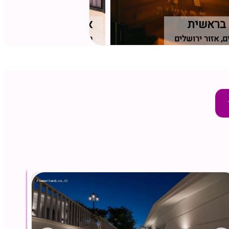
בראשית
אחוזת שקד
ם, אזור ירושלים
משמר הירדן, גליל עליון