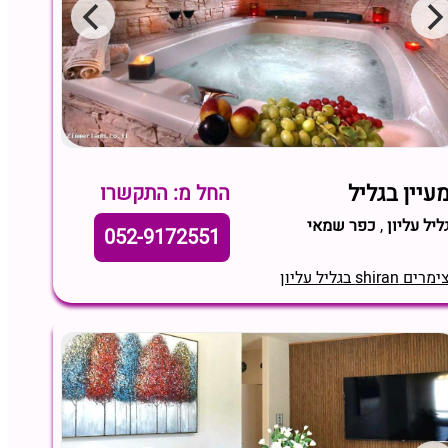
עיין בגליל
החל מ: התקשרו
ליל עליון
,
כפר שמאי
052-9172551
מרים shiran בגליל עליון