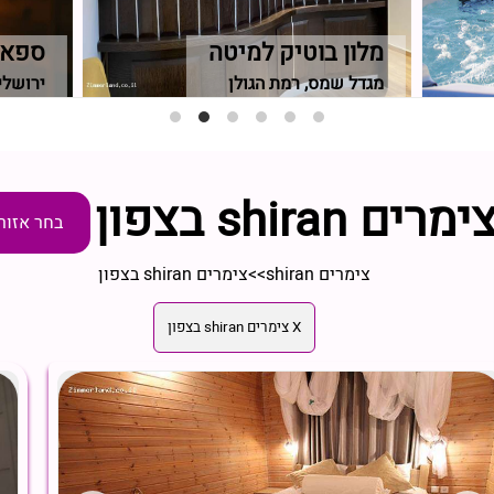
מלון בוטיק למיטה
ספא 
מגדל שמס, רמת הגולן
ירושלי
ימרים shiran בצפון
בחר אזור
צימרים shiran
>>
צימרים shiran בצפון
X צימרים shiran בצפון