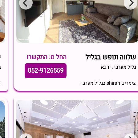
שלווה ונופש בגליל
ש
החל מ: התקשרו
גליל מערבי
,
ירכא
ג
052-9126559
צימרים shiran בגליל מערבי
צי