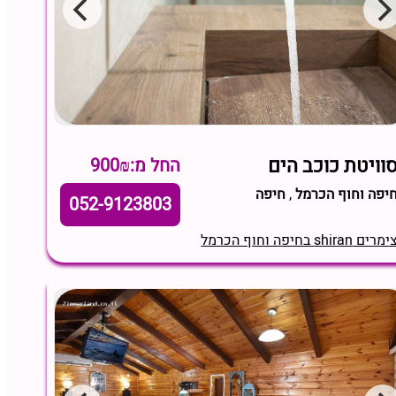
וויטת כוכב הים
החל מ:900₪
יפה וחוף הכרמל
,
חיפה
052-9123803
מרים shiran בחיפה וחוף הכרמל