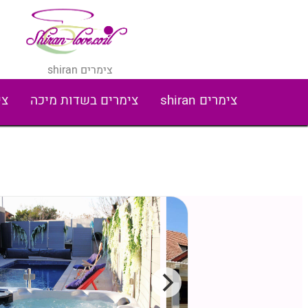
צימרים shiran
צימרים shiran
צימרים בשדות מיכה
צי