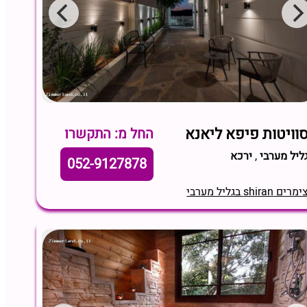
וויטות פיפא ליאנא
החל מ: התקשרו
ליל מערבי
,
ירכא
052-9127878
מרים shiran בגליל מערבי