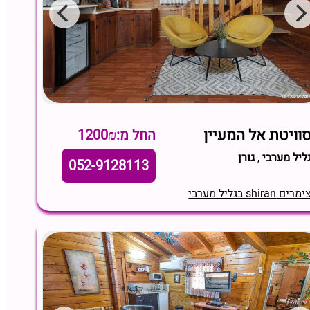
וויטת אל המעיין
החל מ:1200₪
ליל מערבי
,
גורן
052-9128113
מרים shiran בגליל מערבי