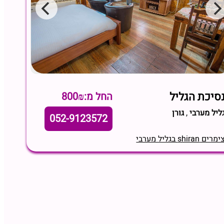
סיכת הגליל
החל מ:800₪
ליל מערבי
,
גורן
052-9123572
מרים shiran בגליל מערבי