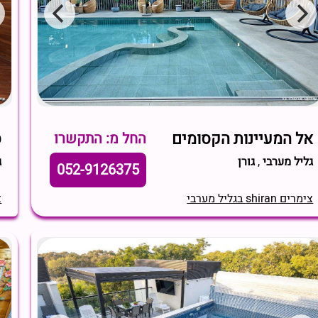
אל המעיינות הקסומים
ס
החל מ: התקשרו
גליל מערבי
,
גורן
ג
052-9126375
צימרים shiran בגליל מערבי
צי