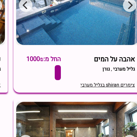
אהבה על המים
נ
החל מ:1000₪
גליל מערבי
,
גורן
ג
צימרים shiran בגליל מערבי
צי