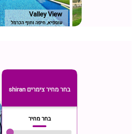
מיים
Valley View
ל תחתון
עוספיא, חיפה וחוף הכרמל
בחר מחיר צימרים shiran
בחר מחיר