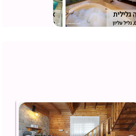
 גלילית
אחוזת תאי TAI
 גליל עליון
מנות, גליל מערבי