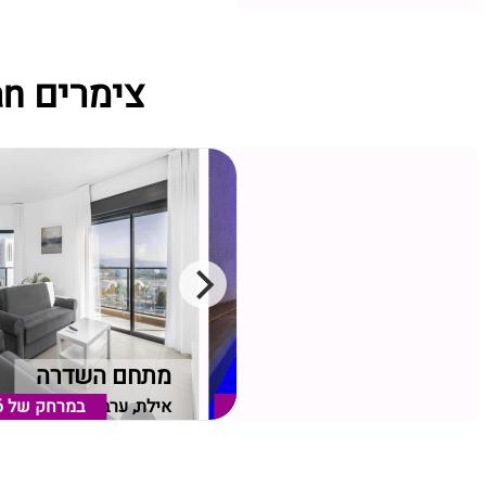
צימרים shiran מתחמי נופש קרובים ל Desert 360‏
אחוזת אמרלד
מתחם השדרה
אילת, ערבה
במרחק של
1.35 ק"מ
אילת, ערבה
במרחק של
6